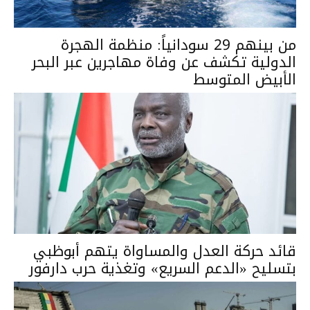
من بينهم 29 سودانياً: منظمة الهجرة
الدولية تكشف عن وفاة مهاجرين عبر البحر
الأبيض المتوسط
قائد حركة العدل والمساواة يتهم أبوظبي
بتسليح «الدعم السريع» وتغذية حرب دارفور