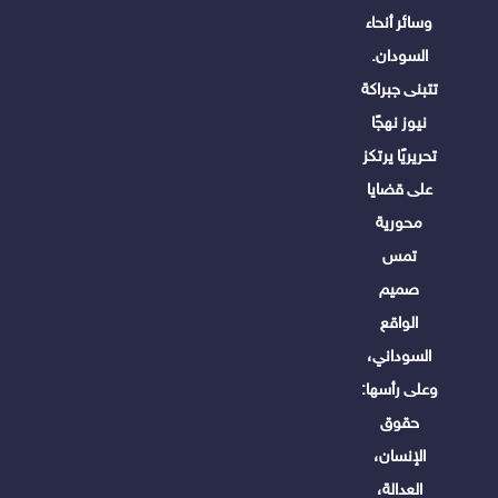
وسائر أنحاء
السودان.
تتبنى جبراكة
نيوز نهجًا
تحريريًا يرتكز
على قضايا
محورية
تمس
صميم
الواقع
السوداني،
وعلى رأسها:
حقوق
الإنسان،
العدالة،