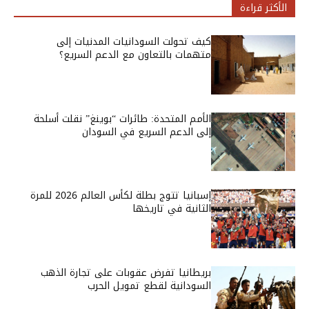
الأكثر قراءة
كيف تحولت السودانيات المدنيات إلى
متهمات بالتعاون مع الدعم السريع؟
الأمم المتحدة: طائرات “بوينغ” نقلت أسلحة
إلى الدعم السريع في السودان
إسبانيا تتوج بطلة لكأس العالم 2026 للمرة
الثانية في تاريخها
بريطانيا تفرض عقوبات على تجارة الذهب
السودانية لقطع تمويل الحرب