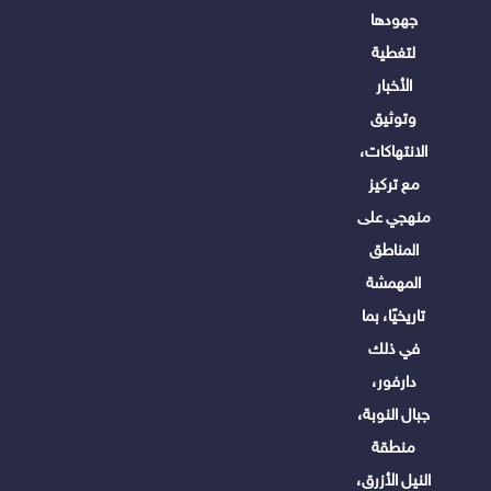
جهودها
لتغطية
الأخبار
وتوثيق
الانتهاكات،
مع تركيز
منهجي على
المناطق
المهمشة
تاريخيًا، بما
في ذلك
دارفور،
جبال النوبة،
منطقة
النيل الأزرق،