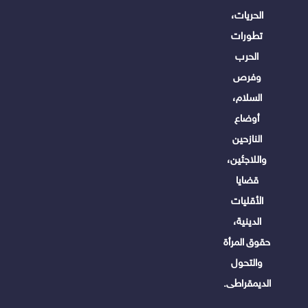
الحريات،
تطورات
الحرب
وفرص
السلام،
أوضاع
النازحين
واللاجئين،
قضايا
الأقليات
الدينية،
حقوق المرأة
والتحول
الديمقراطى.