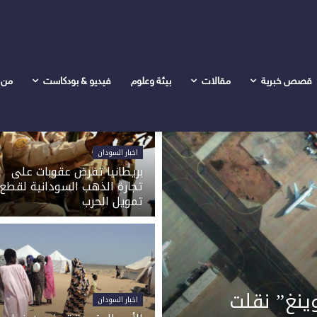
قصص خبرية
مقالات
بيئة وعلوم
فيديو & بودكاست
من 
اخبار السودان
بريطانيا تفرض عقوبات على
تجارة الذهب السودانية لقطع
تمويل الحرب
وينغ” نقلت
اخبار السودان