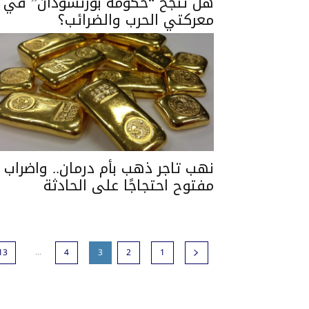
هل تنجح “حكومة بورتسودان” في
معركتي الحرب والضرائب؟
نهب تاجر ذهب بأم درمان.. واضراب
مفتوح احتجاجًا على الحادثة
...
13
4
3
2
1