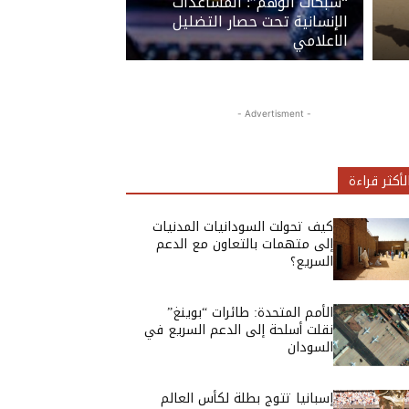
“شبكات الوهم”: المساعدات
الإنسانية تحت حصار التضليل
الاعلامي
- Advertisment -
لأكثر قراءة
كيف تحولت السودانيات المدنيات
إلى متهمات بالتعاون مع الدعم
السريع؟
الأمم المتحدة: طائرات “بوينغ”
نقلت أسلحة إلى الدعم السريع في
السودان
إسبانيا تتوج بطلة لكأس العالم