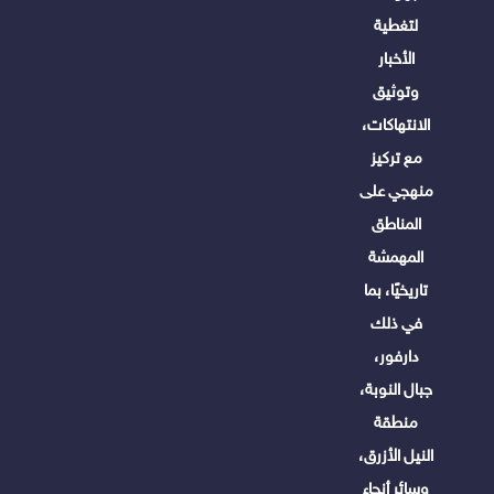
لتغطية
الأخبار
وتوثيق
الانتهاكات،
مع تركيز
منهجي على
المناطق
المهمشة
تاريخيًا، بما
في ذلك
دارفور،
جبال النوبة،
منطقة
النيل الأزرق،
وسائر أنحاء