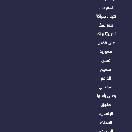
السودان.
تتبنى جبراكة
نيوز نهجًا
تحريريًا يرتكز
على قضايا
محورية
تمس
صميم
الواقع
السوداني،
وعلى رأسها:
حقوق
الإنسان،
العدالة،
الحريات،