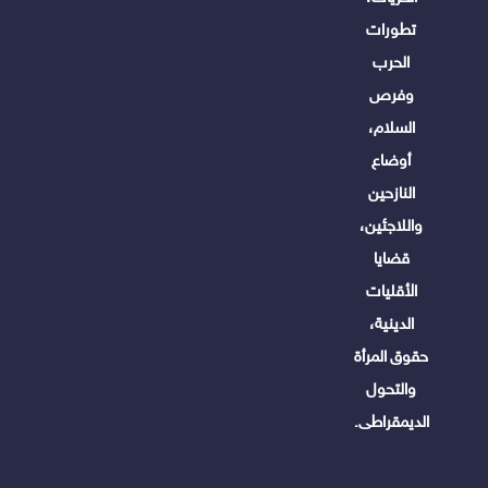
تطورات
الحرب
وفرص
السلام،
أوضاع
النازحين
واللاجئين،
قضايا
الأقليات
الدينية،
حقوق المرأة
والتحول
الديمقراطى.