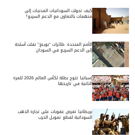
كيف تحولت السودانيات المدنيات إلى
متهمات بالتعاون مع الدعم السريع؟
الأمم المتحدة: طائرات “بوينغ” نقلت أسلحة
إلى الدعم السريع في السودان
إسبانيا تتوج بطلة لكأس العالم 2026 للمرة
الثانية في تاريخها
بريطانيا تفرض عقوبات على تجارة الذهب
السودانية لقطع تمويل الحرب