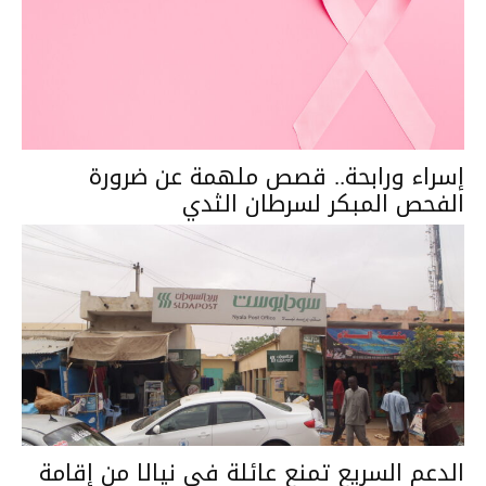
إسراء ورابحة.. قصص ملهمة عن ضرورة
الفحص المبكر لسرطان الثدي
الدعم السريع تمنع عائلة في نيالا من إقامة